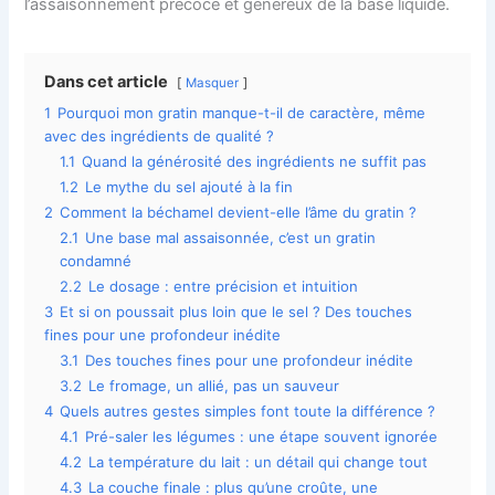
l’assaisonnement précoce et généreux de la base liquide.
Dans cet article
Masquer
1
Pourquoi mon gratin manque-t-il de caractère, même
avec des ingrédients de qualité ?
1.1
Quand la générosité des ingrédients ne suffit pas
1.2
Le mythe du sel ajouté à la fin
2
Comment la béchamel devient-elle l’âme du gratin ?
2.1
Une base mal assaisonnée, c’est un gratin
condamné
2.2
Le dosage : entre précision et intuition
3
Et si on poussait plus loin que le sel ? Des touches
fines pour une profondeur inédite
3.1
Des touches fines pour une profondeur inédite
3.2
Le fromage, un allié, pas un sauveur
4
Quels autres gestes simples font toute la différence ?
4.1
Pré-saler les légumes : une étape souvent ignorée
4.2
La température du lait : un détail qui change tout
4.3
La couche finale : plus qu’une croûte, une