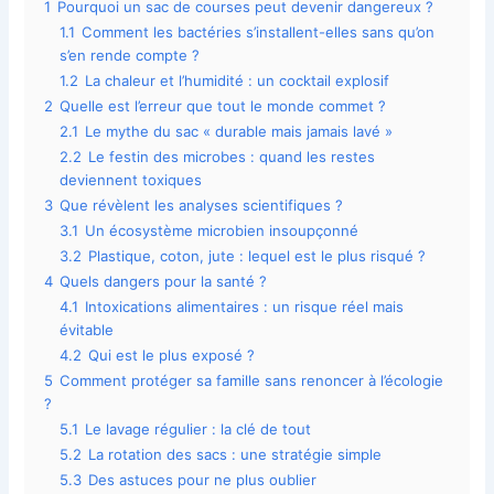
1
Pourquoi un sac de courses peut devenir dangereux ?
1.1
Comment les bactéries s’installent-elles sans qu’on
s’en rende compte ?
1.2
La chaleur et l’humidité : un cocktail explosif
2
Quelle est l’erreur que tout le monde commet ?
2.1
Le mythe du sac « durable mais jamais lavé »
2.2
Le festin des microbes : quand les restes
deviennent toxiques
3
Que révèlent les analyses scientifiques ?
3.1
Un écosystème microbien insoupçonné
3.2
Plastique, coton, jute : lequel est le plus risqué ?
4
Quels dangers pour la santé ?
4.1
Intoxications alimentaires : un risque réel mais
évitable
4.2
Qui est le plus exposé ?
5
Comment protéger sa famille sans renoncer à l’écologie
?
5.1
Le lavage régulier : la clé de tout
5.2
La rotation des sacs : une stratégie simple
5.3
Des astuces pour ne plus oublier