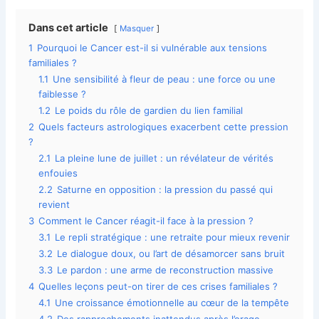
Dans cet article
Masquer
1
Pourquoi le Cancer est-il si vulnérable aux tensions
familiales ?
1.1
Une sensibilité à fleur de peau : une force ou une
faiblesse ?
1.2
Le poids du rôle de gardien du lien familial
2
Quels facteurs astrologiques exacerbent cette pression
?
2.1
La pleine lune de juillet : un révélateur de vérités
enfouies
2.2
Saturne en opposition : la pression du passé qui
revient
3
Comment le Cancer réagit-il face à la pression ?
3.1
Le repli stratégique : une retraite pour mieux revenir
3.2
Le dialogue doux, ou l’art de désamorcer sans bruit
3.3
Le pardon : une arme de reconstruction massive
4
Quelles leçons peut-on tirer de ces crises familiales ?
4.1
Une croissance émotionnelle au cœur de la tempête